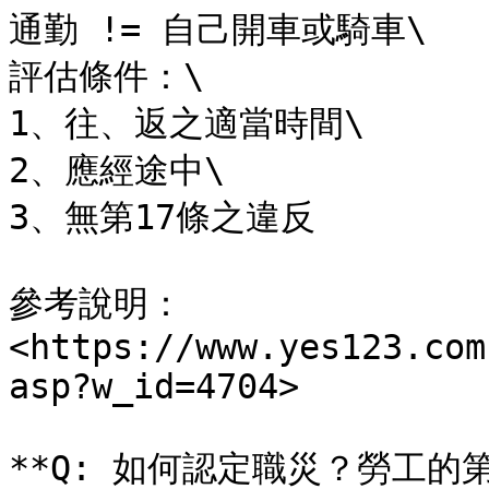
通勤 != 自己開車或騎車\

評估條件：\

1、往、返之適當時間\

2、應經途中\

3、無第17條之違反

參考說明：
<https://www.yes123.com
asp?w_id=4704>

**Q: 如何認定職災？勞工的第