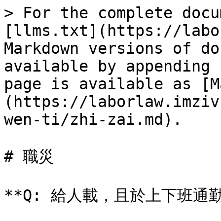
> For the complete docu
[llms.txt](https://labo
Markdown versions of do
available by appending 
page is available as [M
(https://laborlaw.imziv
wen-ti/zhi-zai.md).

# 職災

**Q: 給人載，且於上下班通